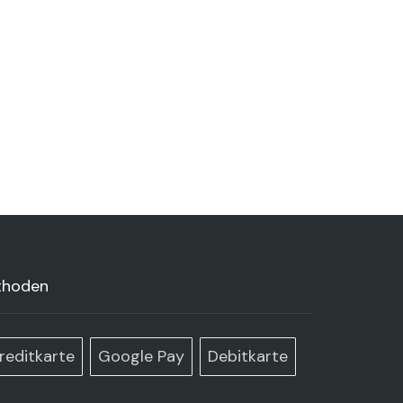
thoden
reditkarte
Google Pay
Debitkarte