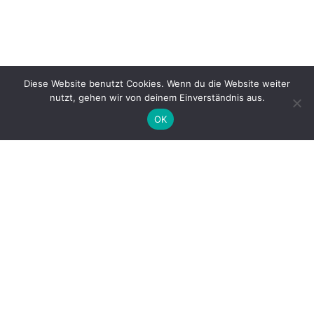
Website
Diese Website benutzt Cookies. Wenn du die Website weiter
nutzt, gehen wir von deinem Einverständnis aus.
Name, E-Mail-Adresse und Website in diesem Browser
OK
für meinen nächsten Kommentar speichern.